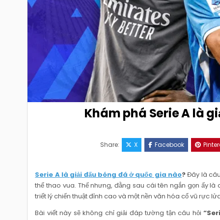
Khám phá Serie A là g
Share:
X
Facebook
Pinter
Serie A là giải đấu bóng đá ở quốc gia nào
?
Đây là câu
thể thao vua. Thế nhưng, đằng sau cái tên ngắn gọn ấy là c
triết lý chiến thuật đỉnh cao và một nền văn hóa cổ vũ rực lử
Bài viết này sẽ không chỉ giải đáp tường tận câu hỏi
“Ser