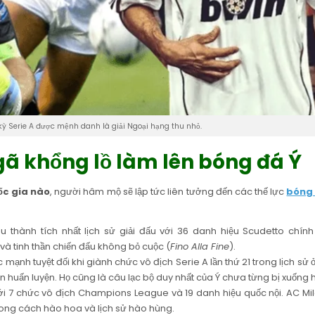
 kỳ Serie A được mệnh danh là giải Ngoại hạng thu nhỏ.
ã khổng lồ làm lên bóng đá Ý
ốc gia nào
, người hâm mộ sẽ lập tức liên tưởng đến các thế lực
bóng
 thành tích nhất lịch sử giải đấu với 36 danh hiệu Scudetto chính
 và tinh thần chiến đấu không bỏ cuộc (
Fino Alla Fine
).
mạnh tuyệt đối khi giành chức vô địch Serie A lần thứ 21 trong lịch sử
n huấn luyện. Họ cũng là câu lạc bộ duy nhất của Ý chưa từng bị xuống 
với 7 chức vô địch Champions League và 19 danh hiệu quốc nội. AC Mi
ong cách hào hoa và lịch sử hào hùng.