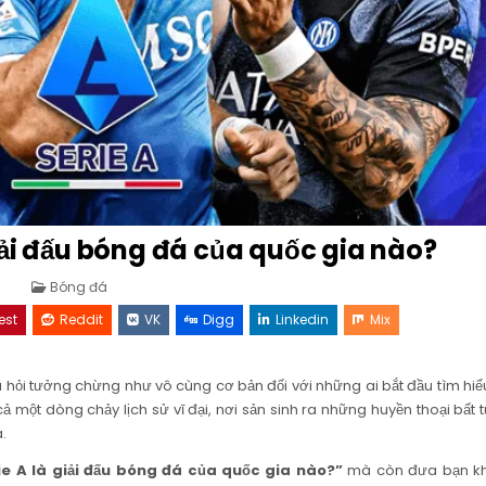
iải đấu bóng đá của quốc gia nào?
Posted
Bóng đá
in
est
Reddit
VK
Digg
Linkedin
Mix
 hỏi tưởng chừng như vô cùng cơ bản đối với những ai bắt đầu tìm hi
ả một dòng chảy lịch sử vĩ đại, nơi sản sinh ra những huyền thoại bất 
a.
ie A là giải đấu bóng đá của quốc gia nào?”
mà còn đưa bạn k