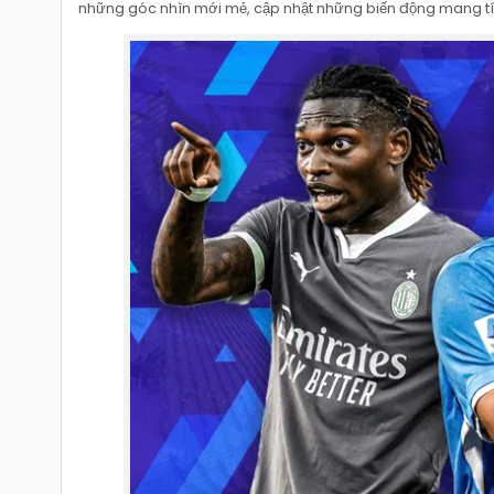
những góc nhìn mới mẻ, cập nhật những biến động mang tín