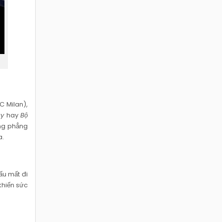
C Milan),
ay
hay
Bộ
òng phẳng
a.
ấu mất đi
khiến sức