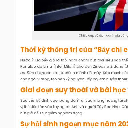
Chiếc cúp vô địch danh giá cùng
Thời kỳ thống trị của “Bảy chị 
Nước Ý lúc bấy giờ là thỏi nam châm hút mọi siêu sao thế
Ronaldo de Lima (Inter Milan) cho đến Zinedine Zidane (J
ba Đức
được sinh ra từ chính mảnh đất này. Sức mạnh của
cho ngôi vương, tạo nên kỷ nguyên
Bảy chị em
huyền thoại:
Giai đoạn suy thoái và bài họ
Sau thời kỳ đỉnh cao, bóng đá Ý rơi vào khủng hoảng tài ch
vị thế độc tôn vào tay người Anh và người Tây Ban Nha. Cá
hút giải đấu sụt giảm nghiêm trọng.
Sự hồi sinh ngoạn mục năm 20