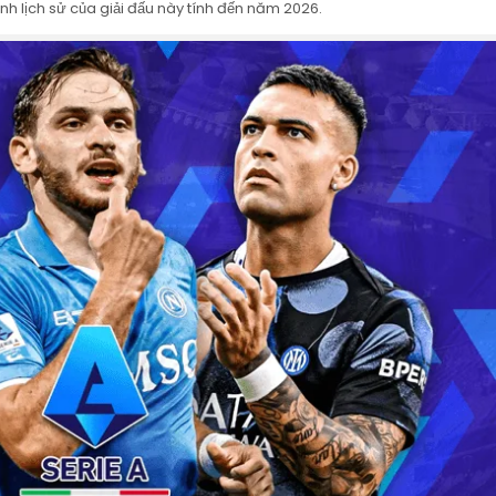
h lịch sử của giải đấu này tính đến năm 2026.