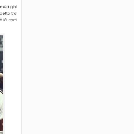
 mùa giải
detto trở
 lối chơi