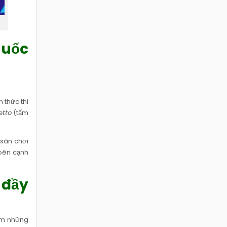
quốc
h thức thi
etto
(tấm
 sân chơi
 bên cạnh
 đầy
kim những