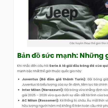
Các huyền thoại thế giới thời
Bản đồ sức mạnh: Những g
Khi nhắc đến câu hỏi
Serie A là giải đấu bóng đá của qu
mạnh bậc nhất thế giới thuộc quốc gia này:
Juventus (Bà đầm già thành Turin):
Đội bóng giàu
Juventus là biểu tượng của sự ổn định, tiềm lực tài chính
Inter Milan (Nerazzurri):
Đội bóng vừa khẳng định sức 
giải 2025 – 2026 vừa qua dưới sự dẫn dắt tài tình của ba
AC Milan (Rossoneri):
Kẻ thống trị châu Âu một thời 
hữu lượng người hâm mộ khổng lồ trên toàn cầu nhờ ph