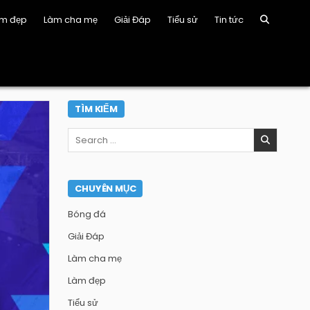
m đẹp
Làm cha mẹ
Giải Đáp
Tiểu sử
Tin tức
TÌM KIẾM
Search
for:
CHUYÊN MỤC
Bóng đá
Giải Đáp
Làm cha mẹ
Làm đẹp
Tiểu sử