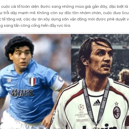
 cuộc cải tổ toàn diện. Bước sang những mùa giải gần đây, đặc biệt là
 sự trỗi dậy mạnh mẽ. Không còn sự độc tôn nhàm chán, cuộc đua Scu
c tế tăng vọt, các dự án xây dựng sân vận động mới được phê duyệt và
 sang tấn công cống hiến đầy rực lửa.