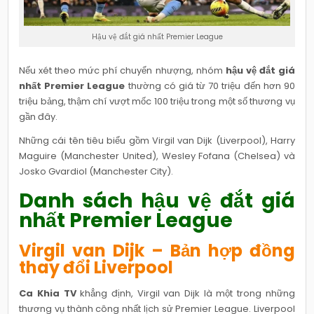
Hậu vệ đắt giá nhất Premier League
Nếu xét theo mức phí chuyển nhượng, nhóm
hậu vệ đắt giá
nhất Premier League
thường có giá từ 70 triệu đến hơn 90
triệu bảng, thậm chí vượt mốc 100 triệu trong một số thương vụ
gần đây.
Những cái tên tiêu biểu gồm Virgil van Dijk (Liverpool), Harry
Maguire (Manchester United), Wesley Fofana (Chelsea) và
Josko Gvardiol (Manchester City).
Danh sách hậu vệ đắt giá
nhất Premier League
Virgil van Dijk – Bản hợp đồng
thay đổi Liverpool
Ca Khia TV
khẳng định, Virgil van Dijk là một trong những
thương vụ thành công nhất lịch sử Premier League. Liverpool