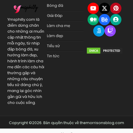
Bóng đá
Giải Đáp
Ymsphilly.com là
điểm dừng chân
Làm cha mẹ
cho những ai muốn
Làm đẹp
cập nhật thông tin
mỗi ngày, từ nhịp
Tiểu sử
đập bóng đá, xu
hướng làm đẹp,
Tin tức
hành trình làm cha
mẹ đến các câu hỏi
thường gặp và
những câu chuyện
tiểu sử đáng chú ý,
mang lại góc nhìn
gần gũi và hữu ích
cho cuộc sống.
Copyright ©2026. Bản quyền thuộc về themorrisonsblog.com