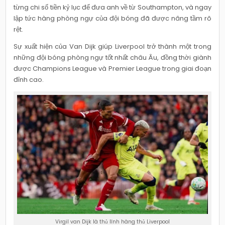
từng chi số tiền kỷ lục để đưa anh về từ Southampton, và ngay
lập tức hàng phòng ngự của đội bóng đã được nâng tầm rõ
rệt.
Sự xuất hiện của Van Dijk giúp Liverpool trở thành một trong
những đội bóng phòng ngự tốt nhất châu Âu, đồng thời giành
được Champions League và Premier League trong giai đoạn
đỉnh cao.
Virgil van Dijk là thủ lĩnh hàng thủ Liverpool