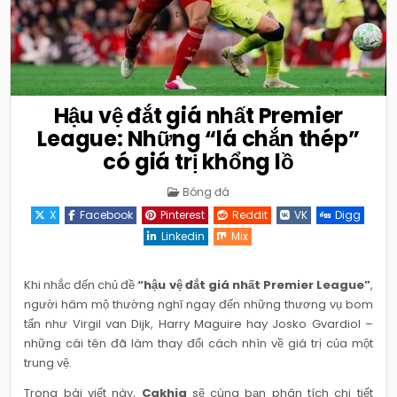
Hậu vệ đắt giá nhất Premier
League: Những “lá chắn thép”
có giá trị khổng lồ
Posted
Bóng đá
in
X
Facebook
Pinterest
Reddit
VK
Digg
Linkedin
Mix
Khi nhắc đến chủ đề
“hậu vệ đắt giá nhất Premier League”
,
người hâm mộ thường nghĩ ngay đến những thương vụ bom
tấn như Virgil van Dijk, Harry Maguire hay Josko Gvardiol –
những cái tên đã làm thay đổi cách nhìn về giá trị của một
trung vệ.
Trong bài viết này,
Cakhia
sẽ cùng bạn phân tích chi tiết