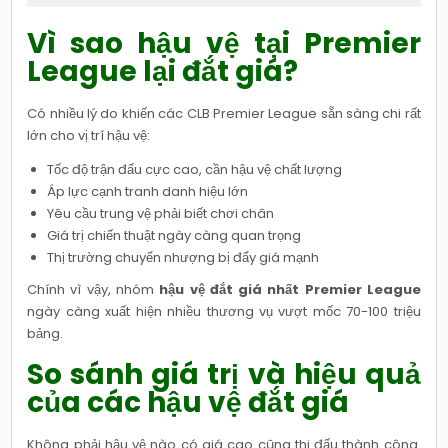
Vì sao hậu vệ tại Premier
League lại đắt giá?
Có nhiều lý do khiến các CLB Premier League sẵn sàng chi rất
lớn cho vị trí hậu vệ:
Tốc độ trận đấu cực cao, cần hậu vệ chất lượng
Áp lực cạnh tranh danh hiệu lớn
Yêu cầu trung vệ phải biết chơi chân
Giá trị chiến thuật ngày càng quan trọng
Thị trường chuyển nhượng bị đẩy giá mạnh
Chính vì vậy, nhóm
hậu vệ đắt giá nhất Premier League
ngày càng xuất hiện nhiều thương vụ vượt mốc 70-100 triệu
bảng.
So sánh giá trị và hiệu quả
của các hậu vệ đắt giá
Không phải hậu vệ nào có giá cao cũng thi đấu thành công.