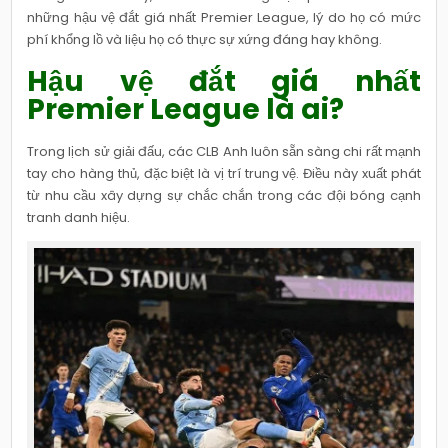
những hậu vệ đắt giá nhất Premier League, lý do họ có mức
phí khổng lồ và liệu họ có thực sự xứng đáng hay không.
Hậu vệ đắt giá nhất
Premier League là ai?
Trong lịch sử giải đấu, các CLB Anh luôn sẵn sàng chi rất mạnh
tay cho hàng thủ, đặc biệt là vị trí trung vệ. Điều này xuất phát
từ nhu cầu xây dựng sự chắc chắn trong các đội bóng cạnh
tranh danh hiệu.