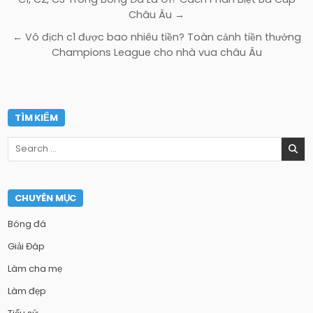
Điều
hướng
Châu Âu →
bài
← Vô địch c1 được bao nhiêu tiền? Toàn cảnh tiền thưởng
viết
Champions League cho nhà vua châu Âu
TÌM KIẾM
Search
for:
CHUYÊN MỤC
Bóng đá
Giải Đáp
Làm cha mẹ
Làm đẹp