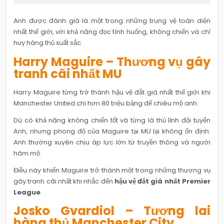
Anh được đánh giá là một trong những trung vệ toàn diện
nhất thế giới, với khả năng đọc tình huống, không chiến và chỉ
huy hàng thủ xuất sắc.
Harry Maguire – Thương vụ gây
tranh cãi nhất MU
Harry Maguire từng trở thành hậu vệ đắt giá nhất thế giới khi
Manchester United chi hơn 80 triệu bảng để chiêu mộ anh.
Dù có khả năng không chiến tốt và từng là thủ lĩnh đội tuyển
Anh, nhưng phong độ của Maguire tại MU lại không ổn định.
Anh thường xuyên chịu áp lực lớn từ truyền thông và người
hâm mộ.
Điều này khiến Maguire trở thành một trong những thương vụ
gây tranh cãi nhất khi nhắc đến
hậu vệ đắt giá nhất Premier
League
.
Josko Gvardiol – Tương lai
hàng thủ Manchester City