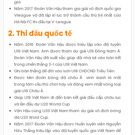
gia.
Năm 2017: Đoàn Văn Hậu tham gia giải vô địch quốc gia
Vleague và đã lập kỉ lục trở thành cầu thủ trẻ nhất của
Hà Nội FC thi đấu tại V-League.
2. Thi đấu quốc tế
Năm 2016: Đoàn Văn Hậu được triệu tập vào đội tuyển
U19 Việt Nam. Anh được tham dự giải U19 Đông Nam Á.
Đoàn Văn Hậu đã xuất sắc giúp đội nhà lọt vào bán kết
trong chiến thắng 3-1 của U19 Việt Nam.
Ghi bàn thắng để đời vào lưới U19 CHDCND Triều Tiên.
Được liên đoàn bóng đá châu Á vinh danh là một
trong tám cầu thủ chơi hay và đáng xem nhất vòng loại
giải U19 Châu Á.
Giúp U19 Việt Nam đi đến bán kết giải đấu cấp châu lục
và lần đầu dự U20 World Cup.
Văn Hậu cùng U20 Việt Nam tham dự giải vô địch bóng
đá U20 Wold Cup.
Năm 2017: Đoàn Văn Hậu được Huấn luyện viên Nguyễn
Hữu Thắng triệu tập vào đội tuyển quốc gia Việt Nam để