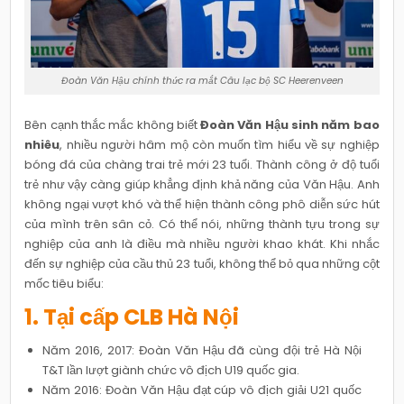
Đoàn Văn Hậu chính thức ra mắt Câu lạc bộ SC Heerenveen
Bên cạnh thắc mắc không biết
Đoàn Văn Hậu sinh năm bao
nhiêu
, nhiều người hâm mộ còn muốn tìm hiểu về sự nghiệp
bóng đá của chàng trai trẻ mới 23 tuổi. Thành công ở độ tuổi
trẻ như vậy càng giúp khẳng định khả năng của Văn Hậu. Anh
không ngại vượt khó và thể hiện thành công phô diễn sức hút
của mình trên sân cỏ. Có thể nói, những thành tựu trong sự
nghiệp của anh là điều mà nhiều người khao khát. Khi nhắc
đến sự nghiệp của cầu thủ 23 tuổi, không thể bỏ qua những cột
mốc tiêu biểu:
1. Tại cấp CLB Hà Nội
Năm 2016, 2017: Đoàn Văn Hậu đã cùng đội trẻ Hà Nội
T&T lần lượt giành chức vô địch U19 quốc gia.
Năm 2016: Đoàn Văn Hậu đạt cúp vô địch giải U21 quốc