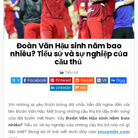
Đoàn Văn Hậu sinh năm bao
nhiêu? Tiểu sử và sự nghiệp của
cầu thủ
Posted
Tiểu sử
in
X
Facebook
Pinterest
Reddit
VK
Digg
Linkedin
Mix
Với những ai yêu thích bóng đá chắc hẳn đã nghe đến cái
tên Đoàn Văn Hậu. Một trong những cầu thủ trẻ đầy triển vọng
của đội tuyển Việt Nam. Vậy
Đoàn Văn Hậu sinh năm bao
nhiêu?
Tiểu sử và sự nghiệp của chàng cầu thủ trẻ này có gì
đặc biệt? Đừng bỏ lỡ bài viết dưới đây của
ymsphilly.com