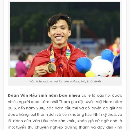
Văn Hậu sinh ra và lớn lên ở Hưng Hà, Thái Bình
Đoàn Văn Hậu sinh năm bao nhiêu
có lẽ là câu hỏi được
nhiều người quan tâm nhất Tham gia đội tuyển Việt Nam năm
2016, đến năm 2018, các nam cầu thủ và đội tuyển đã gặt hái
được hàng loạt thành tích vô tiền khoáng hậu. Nhìn kỹ thuật và
lối đánh của Văn Hậu trên sân khấu, khán giả cứ ngỡ anh là
một tuyển thủ chuyên nghiệp trưởng thành và dày dặn kinh