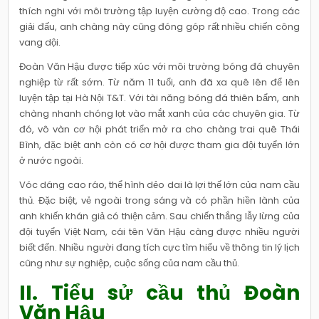
thích nghi với môi trường tập luyện cường độ cao. Trong các
giải đấu, anh chàng này cũng đóng góp rất nhiều chiến công
vang dội.
Đoàn Văn Hậu được tiếp xúc với môi trường bóng đá chuyên
nghiệp từ rất sớm. Từ năm 11 tuổi, anh đã xa quê lên để lên
luyện tập tại Hà Nội T&T. Với tài năng bóng đá thiên bẩm, anh
chàng nhanh chóng lọt vào mắt xanh của các chuyên gia. Từ
đó, vô vàn cơ hội phát triển mở ra cho chàng trai quê Thái
Bình, đặc biệt anh còn có cơ hội được tham gia đội tuyển lớn
ở nước ngoài.
Vóc dáng cao ráo, thể hình dẻo dai là lợi thế lớn của nam cầu
thủ. Đặc biệt, vẻ ngoài trong sáng và có phần hiền lành của
anh khiến khán giả có thiện cảm. Sau chiến thắng lẫy lừng của
đội tuyển Việt Nam, cái tên Văn Hậu càng được nhiều người
biết đến. Nhiều người đang tích cực tìm hiểu về thông tin lý lịch
cũng như sự nghiệp, cuộc sống của nam cầu thủ.
II. Tiểu sử cầu thủ Đoàn
Văn Hậu