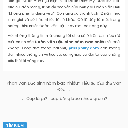
Bạn gái Đoàn Văn Hậu hiện tại là Doãn Diễm My. Dưới sự “soi”
của cư dân mạng, trình độ học vấn của bạn gái Đoàn Văn Hậu
“không phải là dạng vừa”. Cô nàng có thành tích 12 năm học
sinh giỏi và sở hữu nhiều tài lẻ khác. Có lẽ đây là một trong
những điều khiến Đoàn Văn Hậu “say mê” cô nàng này.
Với những thông tin mà chúng tôi chia sẻ ở trên bạn đọc đã
biết chính xác
Đoàn Văn Hậu sinh năm bao nhiêu
rồi phải
không. Đồng thời trong bài viết,
ymsphilly.com
còn mang
đến nhiều thông tin về tiểu sử, sự nghiệp và đời tư của chàng
cầu thủ tài năng này.
Điều
Phan Văn Đức sinh năm bao nhiêu? Tiểu sử cầu thủ Văn
hướng
Đức →
bài
← Cup là gì? 1 cup bằng bao nhiêu gram?
viết
TÌM KIẾM