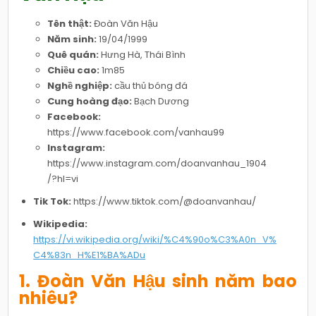
Tên thật:
Đoàn Văn Hậu
Năm sinh:
19/04/1999
Quê quán:
Hưng Hà, Thái Bình
Chiều cao:
1m85
Nghề nghiệp:
cầu thủ bóng đá
Cung hoàng đạo:
Bạch Dương
Facebook:
https://www.facebook.com/vanhau99
Instagram:
https://www.instagram.com/doanvanhau_1904
/?hl=vi
Tik Tok:
https://www.tiktok.com/@doanvanhau/
Wikipedia:
https://vi.wikipedia.org/wiki/%C4%90o%C3%A0n_V%
C4%83n_H%E1%BA%ADu
1. Đoàn Văn Hậu sinh năm bao
nhiêu?