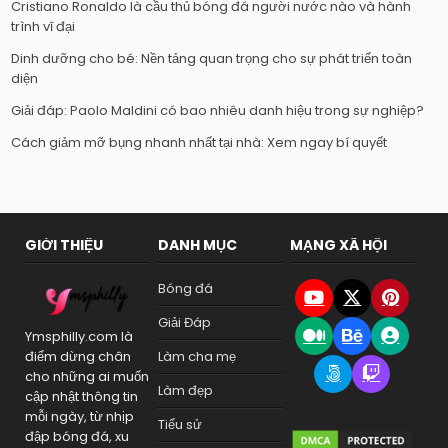
Cristiano Ronaldo là cầu thủ bóng đá người nước nào và hành
trình vĩ đại
Dinh dưỡng cho bé: Nền tảng quan trọng cho sự phát triển toàn
diện
Giải đáp: Paolo Maldini có bao nhiêu danh hiệu trong sự nghiệp?
Cách giảm mỡ bụng nhanh nhất tại nhà: Xem ngay bí quyết
GIỚI THIỆU
DANH MỤC
MẠNG XÃ HỘI
Bóng đá
Giải Đáp
Ymsphilly.com là
điểm dừng chân
Làm cha mẹ
cho những ai muốn
Làm đẹp
cập nhật thông tin
mỗi ngày, từ nhịp
Tiểu sử
đập bóng đá, xu