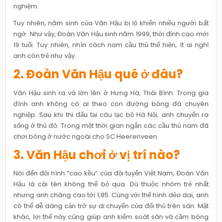
nghiệm.
Tuy nhiên, năm sinh của Văn Hậu bị lộ khiến nhiều người bất
ngờ. Như vậy, Đoàn Văn Hậu sinh năm 1999, thời đỉnh cao mới
19 tuổi. Tuy nhiên, nhìn cách nam cầu thủ thể hiện, ít ai nghĩ
anh còn trẻ như vậy.
2. Đoàn Văn Hậu quê ở đâu?
Văn Hậu sinh ra và lớn lên ở Hưng Hà, Thái Bình. Trong gia
đình anh không có ai theo con đường bóng đá chuyên
nghiệp. Sau khi thi đấu tại câu lạc bộ Hà Nội, anh chuyển ra
sống ở thủ đô. Trong một thời gian ngắn các cầu thủ nam đã
chơi bóng ở nước ngoài cho SC Heerenveen.
3. Văn Hậu chơi ở vị trí nào?
Nói đến đội hình “cao kều” của đội tuyển Việt Nam, Đoàn Văn
Hậu là cái tên không thể bỏ qua. Dù thuộc nhóm trẻ nhất
nhưng anh chàng cao tới 1,85. Cùng với thể hình dẻo dai, anh
có thể dễ dàng cản trở sự di chuyển của đối thủ trên sân. Mặt
khác, lợi thế này cũng giúp anh kiểm soát sân và cầm bóng